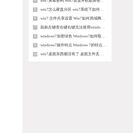
win7屏幕密码 Win7设置开机锁屏密码的方法
4
win7怎么硬盘分区 win7系统下如何对硬盘进行分区划分
5
win7 文件共享设置 Win7如何局域网共享文件
6
鼠标左键变右键右键无法使用window7怎么办 鼠标左键变右键解决方法
7
windows7加密绿色 Windows7如何取消加密文件的绿色图标显示
8
windows7操作特点 Windows 7的特点有哪些
9
win7桌面东西都没有了 桌面文件丢失了怎么办
10