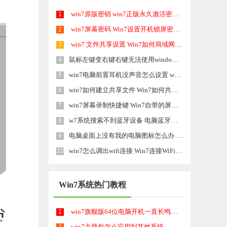
win7原版密钥 win7正版永久激活密钥激活步骤
1
win7屏幕密码 Win7设置开机锁屏密码的方法
2
win7 文件共享设置 Win7如何局域网共享文件
3
鼠标左键变右键右键无法使用window7怎么办 鼠标左键变右键解决方法
4
win7电脑前置耳机没声音怎么设置 win7前面板耳机没声音处理方法
5
win7如何建立共享文件 Win7如何共享文件到其他设备
6
win7屏幕录制快捷键 Win7自带的屏幕录制功能怎么使用
7
w7系统搜索不到蓝牙设备 电脑蓝牙搜索不到其他设备
8
电脑桌面上没有我的电脑图标怎么办 win7桌面图标不见了怎么恢复
9
win7怎么调出wifi连接 Win7连接WiFi失败怎么办
10
Win7系统热门教程
win7旗舰版64位电脑开机一直长鸣怎么办
1
win7主题包怎么应用到其他系统