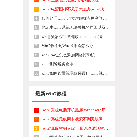
2
win7电源图标不见了怎么办,win7找回电源图标的方法
3
如何处理win7 64位旗舰版占用空间过大 win7 64位旗舰版占用空间过大该怎么优化磁盘
4
笔记本win7系统无法关机的原因以及解决方案
5
w7电脑怎么彻底清除notepad.exe病毒【图文教程】
6
Win7收不到Win10推送怎么办
7
win7 64位怎么添加网络打印机
8
win7删除服务命令
9
win7如何设置视觉效果最佳|win7视觉效果最佳设置方法
10
最新Win7教程
win7系统电脑开机黑屏 Windows7开机黑屏怎么办
1
win7系统无线网卡搜索不到无线网络 Win7电脑无线信号消失怎么办
2
win7原版密钥 win7正版永久激活密钥激活步骤
3