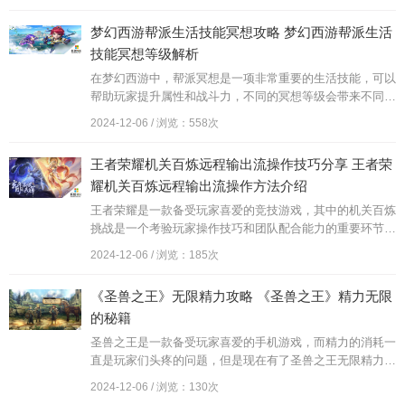
通过一系列线索和挑战来解锁隐藏的秘密和宝藏。让我们一
起来揭开这些神秘任务的面纱，探索游戏中的精彩世界吧！
梦幻西游帮派生活技能冥想攻略 梦幻西游帮派生活
技能冥想等级解析
在梦幻西游中，帮派冥想是一项非常重要的生活技能，可以
帮助玩家提升属性和战斗力，不同的冥想等级会带来不同的
效果和收益，因此玩家需要通过不断提升冥想等级来提升自
2024-12-06 / 浏览：558次
己的实力。在帮派中冥想更是一个必不可少的技能，可以帮
助帮派成员更好地发展和壮大帮派。了解冥想的等级解析和
王者荣耀机关百炼远程输出流操作技巧分享 王者荣
攻略对于玩家和帮派来说都是非常重要的。
耀机关百炼远程输出流操作方法介绍
王者荣耀是一款备受玩家喜爱的竞技游戏，其中的机关百炼
挑战是一个考验玩家操作技巧和团队配合能力的重要环节，
在远程输出流操作技巧分享中，玩家们可以学习如何在战斗
2024-12-06 / 浏览：185次
中更好地利用英雄技能和位置优势，提高输出效率和生存能
力。同时详解挑战所带来的丰厚奖励也让玩家们更加励志挑
《圣兽之王》无限精力攻略 《圣兽之王》精力无限
战自我，不断提升自己的游戏水平。愿每位玩家在王者荣耀
的秘籍
的征程中都能够享受到游戏带来的乐趣和成就感。
圣兽之王是一款备受玩家喜爱的手机游戏，而精力的消耗一
直是玩家们头疼的问题，但是现在有了圣兽之王无限精力攻
略，圣兽之王精力无限的秘籍让玩家们不再为精力不足而烦
2024-12-06 / 浏览：130次
恼。通过这些秘籍，玩家们能够轻松地享受游戏带来的乐