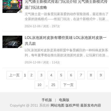
元气骑士新模式传送门玩法介绍 元气骑士新模式传
战。
送门玩法攻略
元气骑士是一款备受玩家喜爱的动作冒险游戏，最近推出了
全新的游戏模式——传送门玩法，在这个新模式中，玩家将
会面临更加刺激的挑战和更加精彩的游戏体验。通过不同的
2024-12-06 / 浏览：297次
传送门来实现快速移动和战斗，让玩家在游戏中享受到更加
刺激的战斗和更加多样化的游戏玩法。传送门玩法的引入，
LOL泳池派对皮肤有哪些英雄 LOL泳池派对皮肤一
无疑会为元气骑士带来全新的活力和乐趣，让玩家能够更加
共几款
深入地体验到游戏的魅力和乐趣。
LOL泳池派对皮肤是英雄联盟中备受瞩目的一种特殊皮肤系
列，每年夏季都会推出新款泳池派对皮肤，让玩家们在游戏
中体验到清凉夏日的感觉，这些皮肤不仅外观炫酷，而且还
2024-12-06 / 浏览：114次
会为英雄们带来全新的技能特效，让游戏更加有趣。目前L
OL泳池派对皮肤中包含了许多英雄，如阿狸、伊泽瑞尔、
上一页
1
卡特琳娜等，每位英雄都有自己独特的泳池派对皮肤款式。
2
3
4
5
6
7
8
9
LOL泳池派对皮肤已经推出了多款不同英雄的皮肤，每一款
10
..
25
下一页
都吸引着众多玩家的目光。
手机版
|
电脑版
Copyright @ 2011 系统粉
网站地图
版权声明
最新发布内容