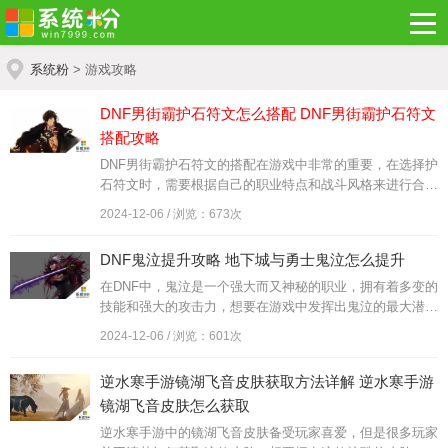
系统粉
> 游戏攻略
DNF男街霸护石符文怎么搭配 DNF男街霸护石符文
搭配攻略
DNF男街霸护石符文的搭配在游戏中非常的重要，在选择护
石符文时，需要根据自己的职业特点和战斗风格来进行合理
搭配，才能发挥出最大的战斗力。对于男街霸来说，护石符
2024-12-06 / 浏览：673次
文的属性推荐包括攻击力提升、暴击伤害增加、技能冷却缩
短等，这些属性能够有效提升男街霸的输出能力和生存能
DNF鬼泣提升攻略 地下城与勇士鬼泣怎么提升
力。在选择护石符文时，玩家需要仔细考虑自己的需求和战
斗风格，制定合适的搭配方案。
在DNF中，鬼泣是一个强大而又神秘的职业，拥有着多变的
技能和强大的攻击力，想要在游戏中发挥出鬼泣的最大潜
力，就需要掌握一些提升技能的攻略和养成路线规划。本指
2024-12-06 / 浏览：601次
南将为您详细介绍如何提升鬼泣的技能，以及如何合理规划
养成路线，帮助您在游戏中成为一名强大的鬼泣玩家。让我
逆水寒手游镜湖飞音皮肤获取方法详解 逆水寒手游
们一起来探索这个神秘而又刺激的职业吧！
镜湖飞音皮肤怎么获取
逆水寒手游中的镜湖飞音皮肤备受玩家喜爱，但是很多玩家