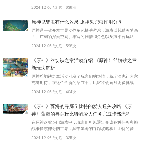
的对答不仅在战斗中表现出色，还有着深厚的背景故事和独
2024-12-06 / 浏览：639次
特的人设设计，让玩家们对他产生了浓厚的兴趣和喜爱。无
论是在单人探险还是多人合作中，沙中伟贤都能为队伍带来
原神鬼兜虫有什么效果 原神鬼兜虫作用分享
不可或缺的力量和支持。
原神是一款开放世界动作角色扮演游戏，游戏以其精美的画
面、广阔的探索空间、丰富的剧情和角色以及跨平台玩法而
受到全球玩家的喜爱。游戏中有着各种培养材料可以提升角
2024-12-06 / 浏览：598次
色、武器的等级上限。而鬼兜虫就是游戏中的一个重要材
料，主要存在于稻妻各地，接下来分享一下原神鬼兜虫有什
《原神》丝切铗之章活动介绍 《原神》丝切铗之章
么效果，感兴趣的朋友一起来看看吧。
新玩法解析
原神丝切铗之章活动引发了玩家们的热情，新玩法也让大家
充满期待，在这个全新的章节中，玩家将会面对更多挑战和
谜题，探索更多未知的秘密。同时丝切铗之章也为玩家们带
2024-12-06 / 浏览：404次
来了更多的任务和奖励，让游戏的乐趣和刺激度得到了更好
的体现。让我们一起来揭开丝切铗之章的神秘面纱，挑战自
《原神》藻海的寻踪丘比特的爱人通关攻略 《原
己探索未知享受游戏带来的乐趣吧！
神》藻海的寻踪丘比特的爱人任务完成步骤流程
在原神这款热门游戏中，玩家们可以通过完成各种任务和挑
战来探索神奇的世界，其中藻海的寻踪攻略和丘比特的爱人
任务成为玩家们热议的话题之一。在这些任务中，玩家需要
2024-12-06 / 浏览：325次