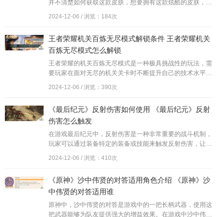
并不清楚如何获取这款皮肤，想要拥有这款炫酷的皮肤，玩
家需要完成一系列的任务和挑战。在游戏中玩家需要通过不
2024-12-06 / 浏览：184次
断的努力和挑战来获取这款稀有皮肤，展现自己的实力和技
巧。想要拥有镜湖飞音皮肤，就赶快加入游戏中，挑战自己
王者荣耀机关百炼无尽模式解锁条件 王者荣耀机关
成为真正的高手！
百炼无尽模式怎么解锁
王者荣耀的机关百炼无尽模式是一种极具挑战性的玩法，需
要玩家在面对无尽的机关关卡时不断提升自己的技术水平和
游戏策略，解锁这一模式需要玩家完成一定数量的机关关
2024-12-06 / 浏览：390次
卡，并且在游戏中取得不俗的成绩。在挑战机关百炼无尽模
式时，玩家需要灵活运用英雄技能和装备，合理规划战术，
《最后纪元》反射伤害如何使用 《最后纪元》反射
才能在激烈的战斗中取得胜利。
伤害怎么触发
在游戏最后纪元中，反射伤害是一种非常重要的战斗机制，
玩家可以通过装备特定的装备或技能来触发反射伤害，让敌
人在攻击玩家时受到反弹伤害。这种机制不仅可以有效保护
2024-12-06 / 浏览：410次
玩家自身，还能够对敌人造成额外的伤害，是一种非常有效
的战斗策略。玩家在游戏中要灵活运用反射伤害，才能在战
《原神》沙中伟贤的对答适用角色介绍 《原神》沙
斗中取得更大的优势。
中伟贤的对答适用谁
原神中，沙中伟贤的对答是游戏中的一把长柄武器，使用这
把武器能够为队友提供强大的增益效果。在游戏中沙中伟贤