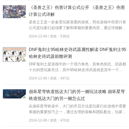
趣，无需担心精力不够用的困扰。赶快尝试这些秘籍，提升
《圣兽之王》伤害计算公式公开 《圣兽之王》伤害
你的游戏体验吧！
计算公式详解
圣兽之王是一款备受玩家喜爱的游戏，而在游戏中伤害计算
公式是玩家们必须要了解和掌握的重要内容，通过详细解读
圣兽之王的伤害计算公式，玩家们可以更加准确地评估自己
2024-12-06 / 浏览：538次
的战斗力和提升自己在游戏中的竞争力。在这篇文章中我们
将会深入探讨圣兽之王的伤害计算公式，帮助玩家们更好地
DNF鬼剑士95哈林史诗武器属性解读 DNF鬼剑士95
理解游戏机制，从而在游戏中取得更好的成绩。
哈林史诗武器前瞻评测
DNF鬼剑士是游戏中的一个强力角色，其角色招式、武器都
十分的受玩家关注，其中95哈林史诗武器就是其中一个强
力武器，其详细属性，为玩家提供了重要参考，而DNF鬼剑
2024-12-06 / 浏览：497次
士95哈林史诗武器前瞻评测则从全面的角度对该武器进行
了前瞻性评测，为玩家们探寻未来的发展方向。这两篇文章
崩坏星穹铁道抵达大门的另一侧玩法攻略 崩坏星穹
的出现，无疑为广大鬼剑士玩家带来了宝贵的指导和帮助。
铁道抵达大门的另一侧怎么过
在崩坏星穹铁道中，大门的开启方法是玩家们在游戏中需要
掌握的重要技巧之一，通过合理的策略和团队配合，玩家们
可以顺利打开铁道大门，继续向前探索更多未知的领域。在
2024-12-06 / 浏览：470次
攻略过程中，玩家们需要注意团队之间的默契配合，灵活运