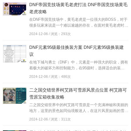
用各种技能和装备，才能顺利通关并获取丰厚的奖励。让我
DNF帝国竞技场黄毛老虎打法 DNF帝国竞技场黄毛
们一起探索崩坏星穹铁道的奥秘，挑战自我迎接更大的挑
老虎攻略
战！
在DNF帝国竞技场中，黄毛老虎是一位强大的BOSS，对于
很多玩家来说是一个难以逾越的存在，在面对黄毛老虎时，
玩家需要注意它的攻击方式和技能组合，合理运用自己的技
2024-12-06 / 浏览：293次
能和装备来对抗它，才能取得胜利。下面将介绍一些关于黄
毛老虎的打法和攻略，希望能帮助到那些正在挑战这个强敌
DNF元素95级最佳换装方案 DNF元素95级换装建
的玩家们。
议
在地下城与勇士（DNF）中，元素是一种强大的职业，拥有
着极大的破坏力和控制能力，在95级时，选择适合的装备
对于元素来说至关重要。根据经验95级元素最佳换装方案
2024-12-06 / 浏览：486次
应该以增加输出和增强控制能力为主要目标，同时也要考虑
到防御和生存能力的提升。下面我们将为大家介绍一些适合
二之国交错世界柯艾路可雪原风景点位置 柯艾路可
95级元素的换装建议，帮助玩家更好地提升战斗力。
雪原宝箱收集攻略
二之国交错世界中的柯艾路可雪原是一个充满神秘和美丽的
地方，这里的景色如同仙境般迷人，在这片风景如画的雪原
中隐藏着许多宝箱，每一个宝箱都可能蕴藏着珍贵的宝物和
2024-12-06 / 浏览：311次
丰富的奖励。探索柯艾路可雪原，收集宝箱成为了许多冒险
者们的目标，他们将在这片神秘的土地上展开一场宝藏争夺