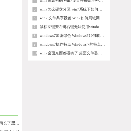
win7屏幕密码 Win7设置开机锁屏密码的方法
4
win7怎么硬盘分区 win7系统下如何对硬盘进行分区划分
5
win7 文件共享设置 Win7如何局域网共享文件
6
鼠标左键变右键右键无法使用window7怎么办 鼠标左键变右键解决方法
7
windows7加密绿色 Windows7如何取消加密文件的绿色图标显示
8
windows7操作特点 Windows 7的特点有哪些
9
win7桌面东西都没有了 桌面文件丢失了怎么办
10
醒该如何处理