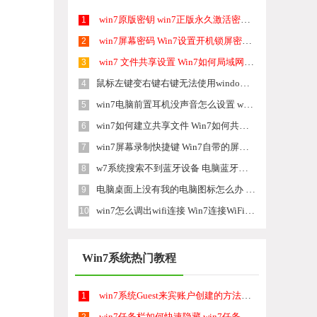
win7原版密钥 win7正版永久激活密钥激活步骤
1
win7屏幕密码 Win7设置开机锁屏密码的方法
2
win7 文件共享设置 Win7如何局域网共享文件
3
鼠标左键变右键右键无法使用window7怎么办 鼠标左键变右键解决方法
4
win7电脑前置耳机没声音怎么设置 win7前面板耳机没声音处理方法
5
win7如何建立共享文件 Win7如何共享文件到其他设备
6
win7屏幕录制快捷键 Win7自带的屏幕录制功能怎么使用
7
w7系统搜索不到蓝牙设备 电脑蓝牙搜索不到其他设备
8
电脑桌面上没有我的电脑图标怎么办 win7桌面图标不见了怎么恢复
9
win7怎么调出wifi连接 Win7连接WiFi失败怎么办
10
Win7系统热门教程
win7系统Guest来宾账户创建的方法有 win7系统Guest来宾账户如何创建
1
win7任务栏如何快速隐藏,win7任务栏隐藏方法