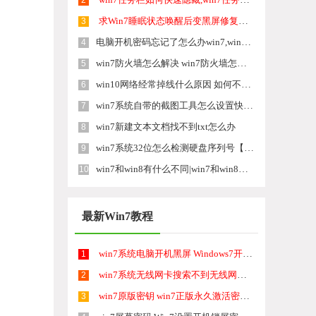
2
求Win7睡眠状态唤醒后变黑屏修复方法 为什么win7唤醒睡眠状态后变黑屏
3
电脑开机密码忘记了怎么办win7,win7电脑开机密码怎么破解
4
win7防火墙怎么解决 win7防火墙怎么处理
5
win10网络经常掉线什么原因 如何不让win7系统无线网络掉线
6
win7系统自带的截图工具怎么设置快捷键的方法
7
win7新建文本文档找不到txt怎么办
8
win7系统32位怎么检测硬盘序列号【图文教程】
9
win7和win8有什么不同|win7和win8的区别
10
最新Win7教程
win7系统电脑开机黑屏 Windows7开机黑屏怎么办
1
win7系统无线网卡搜索不到无线网络 Win7电脑无线信号消失怎么办
2
win7原版密钥 win7正版永久激活密钥激活步骤
3