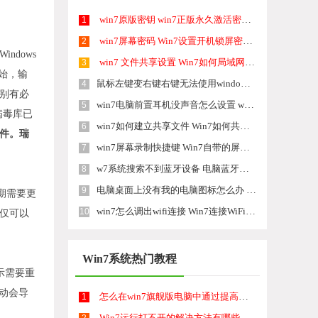
win7原版密钥 win7正版永久激活密钥激活步骤
1
win7屏幕密码 Win7设置开机锁屏密码的方法
2
ndows
win7 文件共享设置 Win7如何局域网共享文件
3
开始，输
鼠标左键变右键右键无法使用window7怎么办 鼠标左键变右键解决方法
4
特别有必
win7电脑前置耳机没声音怎么设置 win7前面板耳机没声音处理方法
5
病毒库已
win7如何建立共享文件 Win7如何共享文件到其他设备
6
软件。瑞
win7屏幕录制快捷键 Win7自带的屏幕录制功能怎么使用
7
w7系统搜索不到蓝牙设备 电脑蓝牙搜索不到其他设备
8
电脑桌面上没有我的电脑图标怎么办 win7桌面图标不见了怎么恢复
9
期需要更
win7怎么调出wifi连接 Win7连接WiFi失败怎么办
10
9仅可以
Win7系统热门教程
示需要重
驱动会导
怎么在win7旗舰版电脑中通过提高硬盘检测速度来提升电脑开机速度 在win7旗舰版电脑中通过提高硬盘检测速度来提升电脑开机速度的步骤
1
Win7运行打不开的解决方法有哪些 Win7运行打不开了怎么解决