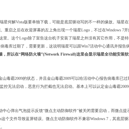
星何解Vista版要单独下载，可能是底层驱动写的不一样的缘故。瑞星在Wi
启之后在欢迎屏幕的左上角出现一个瑞星Logo，不过在Windows 7
了这里。这个Logo除了宣告这台机子安装了瑞星之外没有其它作用，不是
毒软件病毒库过期了，需要更新，这说明瑞星可以跟Win7活动中心通讯并报告
，所以在“网络防火墙”(Network Firewall)这里会显示瑞星全功能安装
山毒霸2009的状态，并且金山毒霸2009可以给活动中心报告病毒库已过
件监控无法启动，恶意行为拦截也无法启动。基本上可以认定金山毒霸200
心弹出气泡提示反馈“微点主动防御软件”被关闭需要启动，而微点提
sys这个文件导致蓝屏错误。微点主动防御软件不兼容Windows 7，其底层
点。