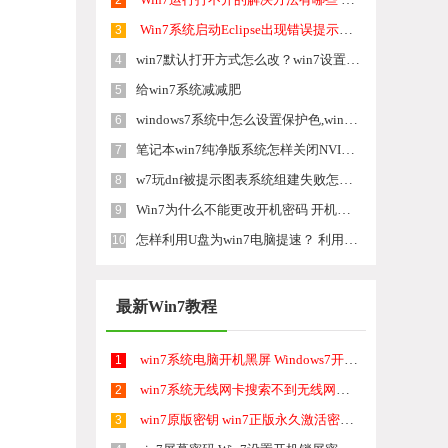
2
Win7系统启动Eclipse出现错误提示怎么解决 Win7系统启动Eclipse出现错误提示怎么处理
3
win7默认打开方式怎么改？win7设置默认打开程序的方法！
4
给win7系统减减肥
5
windows7系统中怎么设置保护色,windows7护眼色设置方法
6
笔记本win7纯净版系统怎样关闭NVIDIA显卡的垂直同步效果 笔记本win7纯净版系统关闭NVIDIA显卡的垂直同步效果的方法
7
w7玩dnf被提示图表系统组建失败怎么解决【图文】
8
Win7为什么不能更改开机密码 开机密码无法更改怎么办
9
怎样利用U盘为win7电脑提速？ 利用U盘为win7电脑提速的方法
10
最新Win7教程
win7系统电脑开机黑屏 Windows7开机黑屏怎么办
1
win7系统无线网卡搜索不到无线网络 Win7电脑无线信号消失怎么办
2
win7原版密钥 win7正版永久激活密钥激活步骤
3