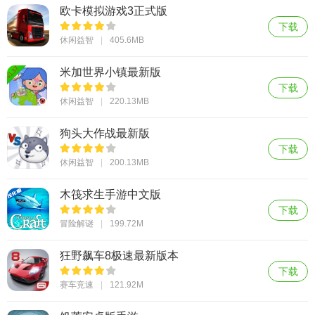
欧卡模拟游戏3正式版
下载
休闲益智
405.6MB
米加世界小镇最新版
下载
休闲益智
220.13MB
狗头大作战最新版
下载
休闲益智
200.13MB
木筏求生手游中文版
下载
冒险解谜
199.72M
狂野飙车8极速最新版本
下载
赛车竞速
121.92M