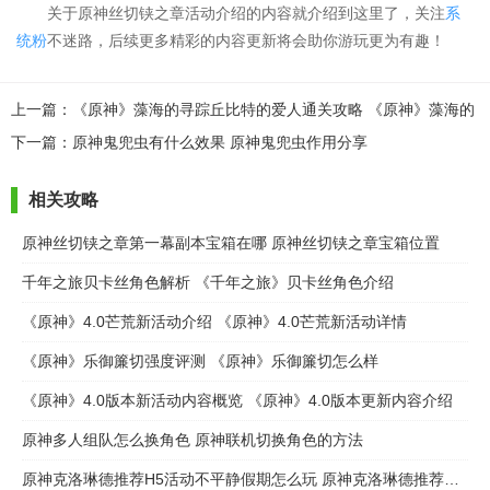
关于原神丝切铗之章活动介绍的内容就介绍到这里了，关注
系
统粉
不迷路，后续更多精彩的内容更新将会助你游玩更为有趣！
上一篇：《原神》藻海的寻踪丘比特的爱人通关攻略 《原神》藻海的
寻踪丘比特的爱人任务完成步骤流程
下一篇：原神鬼兜虫有什么效果 原神鬼兜虫作用分享
相关攻略
原神丝切铗之章第一幕副本宝箱在哪 原神丝切铗之章宝箱位置
千年之旅贝卡丝角色解析 《千年之旅》贝卡丝角色介绍
《原神》4.0芒荒新活动介绍 《原神》4.0芒荒新活动详情
《原神》乐御簾切强度评测 《原神》乐御簾切怎么样
《原神》4.0版本新活动内容概览 《原神》4.0版本更新内容介绍
原神多人组队怎么换角色 原神联机切换角色的方法
原神克洛琳德推荐H5活动不平静假期怎么玩 原神克洛琳德推荐H5活动不平静假期玩法介绍