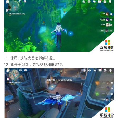
11. 使用E技能或普攻拆解衣物。
12. 离开千织屋，寻找林尼和琳妮特。