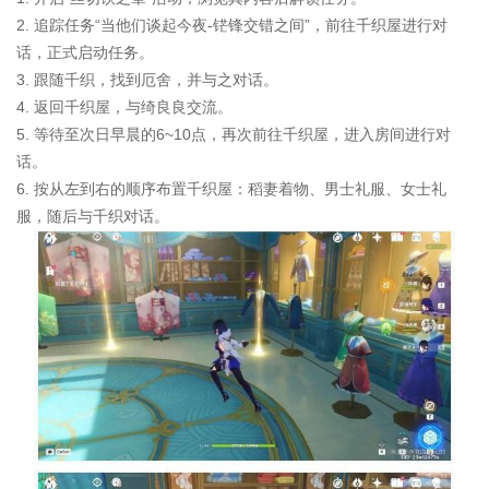
2. 追踪任务“当他们谈起今夜-铓锋交错之间”，前往千织屋进行对
话，正式启动任务。
3. 跟随千织，找到厄舍，并与之对话。
4. 返回千织屋，与绮良良交流。
5. 等待至次日早晨的6~10点，再次前往千织屋，进入房间进行对
话。
6. 按从左到右的顺序布置千织屋：稻妻着物、男士礼服、女士礼
服，随后与千织对话。