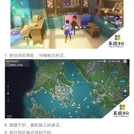
7. 前往供应商处，与维格尔对话。
8. 跟随千织，偷听路人的谈话。
9. 前往指定地点找到千织。