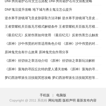
DNF男街霸护石符文怎么搭配 DNF男街霸护石符文搭配攻略
DNF鬼泣提升攻略 地下城与勇士鬼泣怎么提升
逆水寒手游镜湖飞音皮肤获取方法详解 逆水寒手游镜湖飞音皮肤怎么获取
王者荣耀机关百炼无尽模式解锁条件 王者荣耀机关百炼无尽模式怎么解锁
《最后纪元》反射伤害如何使用 《最后纪元》反射伤害怎么触发
《原神》沙中伟贤的对答适用角色介绍 《原神》沙中伟贤的对答适用谁
原神鬼兜虫有什么效果 原神鬼兜虫作用分享
《原神》丝切铗之章活动介绍 《原神》丝切铗之章新玩法解析
《原神》藻海的寻踪丘比特的爱人通关攻略 《原神》藻海的寻踪丘比特的爱人任务完成步骤流程
梦幻西游帮派生活技能冥想攻略 梦幻西游帮派生活技能冥想等级解析
手机版
|
电脑版
Copyright @ 2011 系统粉
网站地图
版权声明
最新发布内容