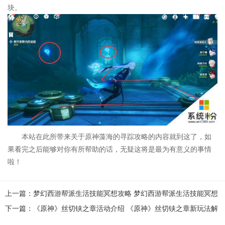
块。
本站在此所带来关于原神藻海的寻踪攻略的内容就到这了，如
果看完之后能够对你有所帮助的话，无疑这将是最为有意义的事情
啦！
上一篇：梦幻西游帮派生活技能冥想攻略 梦幻西游帮派生活技能冥想
等级解析
下一篇：《原神》丝切铗之章活动介绍 《原神》丝切铗之章新玩法解
析