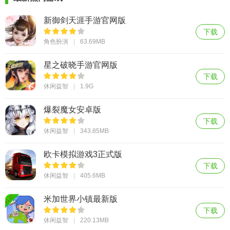
新御剑天涯手游官网版
下载
角色扮演
63.69MB
星之破晓手游官网版
下载
休闲益智
1.9G
爆裂魔女安卓版
下载
休闲益智
343.85MB
欧卡模拟游戏3正式版
下载
休闲益智
405.6MB
米加世界小镇最新版
下载
休闲益智
220.13MB