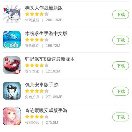
狗头大作战最新版
下载
休闲益智
200.13MB
木筏求生手游中文版
下载
冒险解谜
199.72M
狂野飙车8极速最新版本
下载
赛车竞速
121.92M
饥荒安卓版手游
下载
角色扮演
271.09MB
奇迹暖暖安卓版手游
下载
模拟经营
275.8M