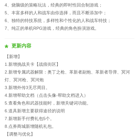
4、烧脑级的策略玩法，经典的即时性回合制游戏；
5、丰富多样的人和战车由你选择，而且不断添加中；
6、独特的特技系统，多样性和个性化的人和战车特技；
7、纯正的单机RPG游戏，经典的角色扮演游戏。
更新内容
【新增】
1.新增挑战关卡【战痕街区】
2.新增专属武器解限：奥丁之枪、革新者副炮、革新者导弹、冥河
灯、冥河枪、冥河炮
3.新增外传3无尽周目。
4.新增帮助文档（点击头像-帮助文档进入）
5.查看角色和武器技能时，新增关键词功能。
6.道具新增主要获得途径的说明
7.新增新手付费礼包5个。
8.点券商城新增随机礼包。
【调整与优化】