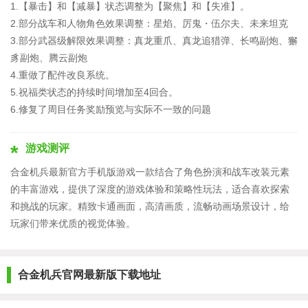
1.【暴击】和【减暴】状态调整为【聚焦】和【失准】。
2.部分战车和人物角色效果调整：星焰、厉鬼・伍尔夫、未来坦克
3.部分武器级解限效果调整：真龙重爪、真龙追猎弹、长鸣副炮、獬
豸副炮、腾云副炮
4.重做了配件改良系统。
5.祝福类状态的持续时间增加至4回合。
6.修复了周目任务奖励预览与实际不一致的问题
游戏测评
合金机兵最新官方手机版游戏一款结合了角色扮演和战车改装元素
的丰富游戏，提供了深度的游戏体验和策略性玩法，适合喜欢探索
和挑战的玩家。精致卡通画面，高清画质，流畅动画场景设计，给
玩家们带来优质的视觉体验。
合金机兵官网最新版下载地址