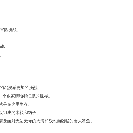
冒险挑战;
战;
;
戏的沉浸感更加的强烈。
现一个跟家清晰和细腻的世界。
就是在这里生存。
板组成的木筏和钩子。
需要面对无边无际的大海和残忍而凶猛的食人鲨鱼。