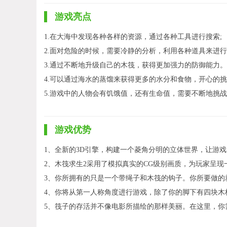
游戏亮点
1.在大海中发现各种各样的资源，通过各种工具进行搜索;
2.面对危险的时候，需要冷静的分析，利用各种道具来进行
3.通过不断地升级自己的木筏，获得更加强力的防御能力。
4.可以通过海水的蒸馏来获得更多的水分和食物，开心的挑
5.游戏中的人物会有饥饿值，还有生命值，需要不断地挑战
游戏优势
1、全新的3D引擎，构建一个菱角分明的立体世界，让游
2、木筏求生2采用了模拟真实的CG级别画质，为玩家呈
3、你所拥有的只是一个带绳子和木筏的钩子。你所要做的
4、你将从第一人称角度进行游戏，除了你的脚下有四块木
5、筏子的存活并不像电影所描绘的那样美丽。在这里，你