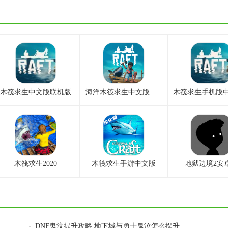
木筏求生中文版联机版
海洋木筏求生中文版最新版
木筏求生2020
木筏求生手游中文版
地狱边境2安
男街霸护石符文搭配攻略
DNF鬼泣提升攻略 地下城与勇士鬼泣怎么提升