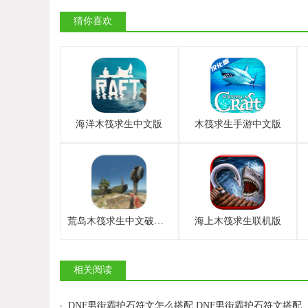
猜你喜欢
海洋木筏求生中文版
木筏求生手游中文版
荒岛木筏求生中文破解版
海上木筏求生联机版
相关阅读
DNF男街霸护石符文怎么搭配 DNF