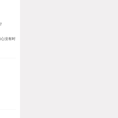
!
担心没有时