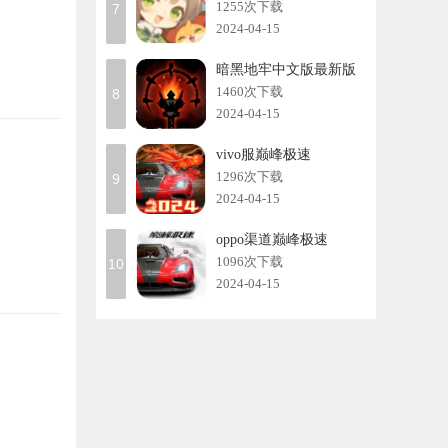
1255次下载
7
2024-04-15
暗黑地牢中文版最新版
1460次下载
8
2024-04-15
vivo服巅峰极速
1296次下载
9
2024-04-15
oppo渠道巅峰极速
1096次下载
10
2024-04-15