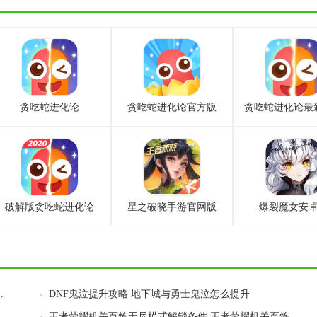
贪吃蛇进化论
贪吃蛇进化论官方版
贪吃蛇进化论最
破解版贪吃蛇进化论
星之破晓手游官网版
爆裂魔女安
男街霸护石符文搭配攻略
DNF鬼泣提升攻略 地下城与勇士鬼泣怎么提升
手游镜湖飞音皮肤怎么获取
王者荣耀机关百炼无尽模式解锁条件 王者荣耀机关百炼无尽模式怎么解锁