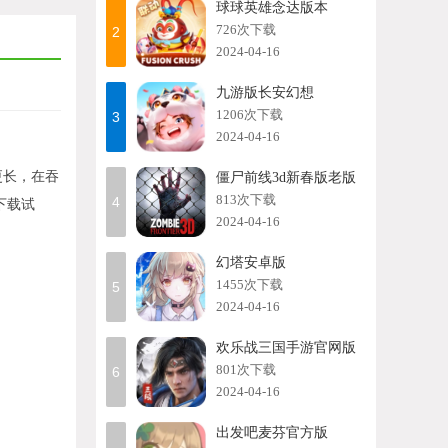
球球英雄念达版本
726次下载
2
2024-04-16
九游版长安幻想
1206次下载
3
2024-04-16
更长，在吞
僵尸前线3d新春版老版
813次下载
4
下载试
2024-04-16
幻塔安卓版
1455次下载
5
2024-04-16
欢乐战三国手游官网版
801次下载
6
2024-04-16
出发吧麦芬官方版