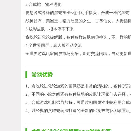
2.合成蛇，物种进化
要想各式各样的黑蛇?轻轻地挪动手指头，合成一样的黑蛇
战神吕布，美猴王，精力旺盛的女生，古筝仙女。大拇指
3.炫彩皮肤，根本停不下来
贪吃蛇进化论破解版，各种各样皮肤供你挑选，不一样的
4.全世界同屏，真人版互动交流
全世界游戏玩家同屏市场竞争，即时交流闲聊，自动更新
游戏优势
1、贪吃蛇进化论游戏的画风还是非常的清晰的，各种Q萌
2、不同的小蛇之间还有各种炫酷的皮肤让玩家们去选择，
3、合成游戏机制强势加持，可通过相同属性小蛇利用合成
4、以经典的贪吃蛇玩法打造的全新的IO竞技与休闲放置