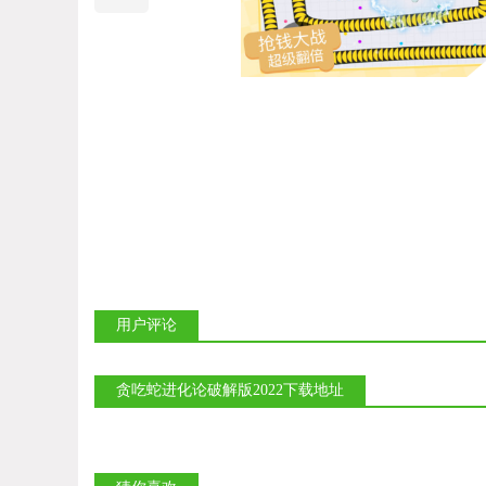
用户评论
贪吃蛇进化论破解版2022下载地址