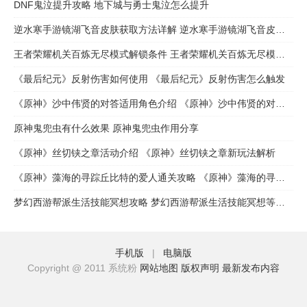
DNF鬼泣提升攻略 地下城与勇士鬼泣怎么提升
逆水寒手游镜湖飞音皮肤获取方法详解 逆水寒手游镜湖飞音皮肤怎么获取
王者荣耀机关百炼无尽模式解锁条件 王者荣耀机关百炼无尽模式怎么解锁
《最后纪元》反射伤害如何使用 《最后纪元》反射伤害怎么触发
《原神》沙中伟贤的对答适用角色介绍 《原神》沙中伟贤的对答适用谁
原神鬼兜虫有什么效果 原神鬼兜虫作用分享
《原神》丝切铗之章活动介绍 《原神》丝切铗之章新玩法解析
《原神》藻海的寻踪丘比特的爱人通关攻略 《原神》藻海的寻踪丘比特的爱人任务完成步骤流程
梦幻西游帮派生活技能冥想攻略 梦幻西游帮派生活技能冥想等级解析
手机版
|
电脑版
Copyright @ 2011 系统粉
网站地图
版权声明
最新发布内容