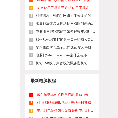
2
怎么使用工具多开游戏 使用工具多开游戏的方法
3
如何提高（WiFi）网速：[1]设备的问题 提高（WiFi）网速：[1]设备的问题的方法有哪些
4
求教解决IPV6无网络访问权限问题的方法
5
电脑用户密码忘记了如何解决 电脑用户密码忘记了的解决方法
6
如何从word文档的某一页开始插入页码1、2... 从word文档的某一页开始插入页码1、2...的方法
7
华为桌面时间显示怎样设置 华为手机桌面时间设置方法
8
电脑的Windows update是什么程序
9
机箱USB线，声音线怎样连接 机箱USB线，声音线连接的方法有哪些
10
最新电脑教程
戴尔笔记本怎么设置启动项 Dell电脑如何在Bios中设置启动项
1
xls日期格式修改 Excel表格中日期格式修改教程
2
苹果13电源键怎么设置关机 苹果13电源键关机步骤
3