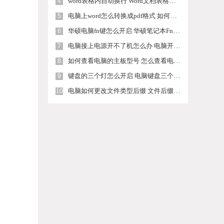
word表格内自动换行 Word文档表格单元格自动换行设置方法
4
电脑上word怎么转换成pdf格式 如何免费将Word文档转换成PDF
5
华硕电脑fn键怎么开启 华硕笔记本Fn键关闭方法
6
电脑接上电源开不了机怎么办 电脑开不了机怎么办
7
如何查看电脑的主板型号 怎么查看电脑主板型号和规格
8
键盘的三个灯怎么开启 电脑键盘三个灯怎么打开
9
电脑如何更改文件类型后缀 文件后缀名修改步骤
10