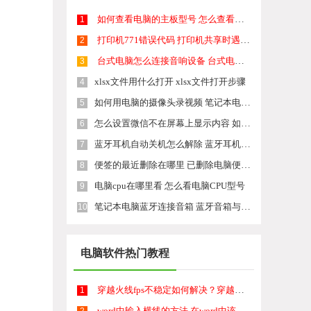
如何查看电脑的主板型号 怎么查看电脑主板型号和规格
1
打印机771错误代码 打印机共享时遇到0x00000771错误怎么解决
2
台式电脑怎么连接音响设备 台式电脑音响线连接方法
3
xlsx文件用什么打开 xlsx文件打开步骤
4
如何用电脑的摄像头录视频 笔记本电脑摄像头录像设置方法
5
怎么设置微信不在屏幕上显示内容 如何让微信锁屏不显示消息内容
6
蓝牙耳机自动关机怎么解除 蓝牙耳机自动休眠怎么解除
7
便签的最近删除在哪里 已删除电脑便签恢复
8
电脑cpu在哪里看 怎么看电脑CPU型号
9
笔记本电脑蓝牙连接音箱 蓝牙音箱与电脑连接教程
10
电脑软件热门教程
穿越火线fps不稳定如何解决？穿越火线fps不稳定的解决方法。
1
word中输入横线的方法 在word中该如何来输入横线