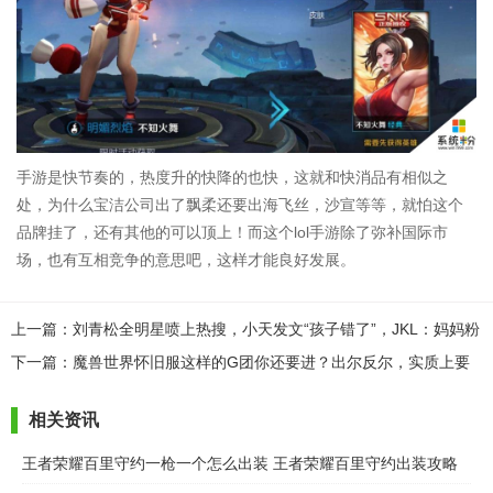
手游是快节奏的，热度升的快降的也快，这就和快消品有相似之
处，为什么宝洁公司出了飘柔还要出海飞丝，沙宣等等，就怕这个
品牌挂了，还有其他的可以顶上！而这个lol手游除了弥补国际市
场，也有互相竞争的意思吧，这样才能良好发展。
上一篇：刘青松全明星喷上热搜，小天发文“孩子错了”，JKL：妈妈粉
别喷天松双宝
下一篇：魔兽世界怀旧服这样的G团你还要进？出尔反尔，实质上要
免费打手
相关资讯
王者荣耀百里守约一枪一个怎么出装 王者荣耀百里守约出装攻略