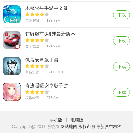
木筏求生手游中文版
下载
冒险解谜
199.72M
狂野飙车8极速最新版本
下载
赛车竞速
121.92M
饥荒安卓版手游
下载
角色扮演
271.09MB
奇迹暖暖安卓版手游
下载
模拟经营
275.8M
手机版
|
电脑版
Copyright @ 2011 系统粉
网站地图
版权声明
最新发布内容