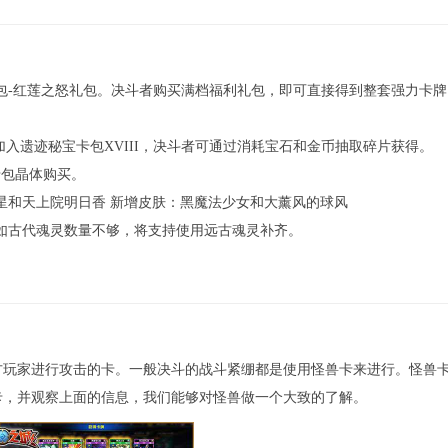
礼包-红莲之怒礼包。决斗者购买满档福利礼包，即可直接得到整套强力卡
者将加入遗迹秘宝卡包XVIII，决斗者可通过消耗宝石和金币抽取碎片获得。
雅卡包晶体购买。
游星和天上院明日香 新增皮肤：黑魔法少女和大薰风的球风
，如古代魂灵数量不够，将支持使用远古魂灵补齐。
方玩家进行攻击的卡。一般决斗的战斗紧绷都是使用怪兽卡来进行。怪兽
卡，并观察上面的信息，我们能够对怪兽做一个大致的了解。