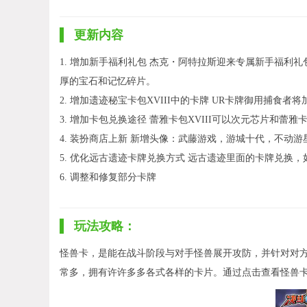
更新内容
1. 增加新手福利礼包 杰克・阿特拉斯迎来专属新手福利
厚的宝石和记忆碎片。
2. 增加遗迹秘宝卡包XVIII中的卡牌 UR卡牌御用捕食
3. 增加卡包兑换途径 蕾雅卡包XVIII可以次元芯片和蕾
4. 装扮商店上新 新增头像：武藤游戏，游城十代，不动
5. 优化远古遗迹卡牌兑换方式 远古遗迹里面的卡牌兑换
6. 调整和修复部分卡牌
玩法攻略：
怪兽卡，是能在战斗阶段与对手怪兽展开攻防，并针对对
常多，拥有许许多多各式各样的卡片。通过点击查看怪兽