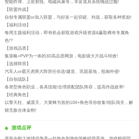
智能炸弹、卫星射线、电磁风暴等，丰富道具系统嗨战过瘾!
【联盟作战】
自创专属联盟or加入联盟，与好友一起切磋、对战，获取各种奖励!
【福利活动】
每周主题福利活动，即有机会获取游戏升级资源&赢取稀有专属角
色!?
【游戏品质】
集策略+PVP为一体的3D高品质网游，电影级大片战斗特效!
【选择阵营】
汽车人or霸天虎两大阵营任你选!建造、巩固基地，抵御外侵!
【自创战队】
各类型角色职业，各具技能!合理搭配团队阵容，提高作战效率!
【经典角色】
以擎天柱、威震天、大黄蜂为首的100+角色等你收集!组队闯关，解
锁无敌合体金刚!
游戏点评
变形金刚之地球战争是一款热血刺激的策略经营手游，游戏根据同