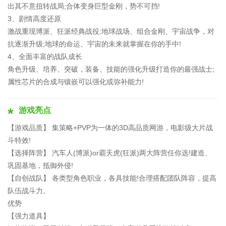
出其不意扭转战局;合体变身巨型金刚，势不可挡!
3、剧情高度还原
激战重现博派、狂派经典战役;地球战场、组合金刚、宇宙战争，对
抗逐渐升级;地球的命运、宇宙的未来就掌握在你的手中!
4、全面丰富的战队成长
角色升级、培养、突破，装备、技能的强化升级打造你的最强战士;
属性芯片的合成与镶嵌可以强化或弥补能力!
游戏亮点
【游戏品质】 集策略+PVP为一体的3D高品质网游，电影级大片战
斗特效!
【选择阵营】 汽车人(博派)or霸天虎(狂派)两大阵营任你选!建造、
巩固基地，抵御外侵!
【自创战队】 各类型角色职业，各具技能!合理搭配团队阵容，提高
队伍战斗力。
优势
【强力道具】