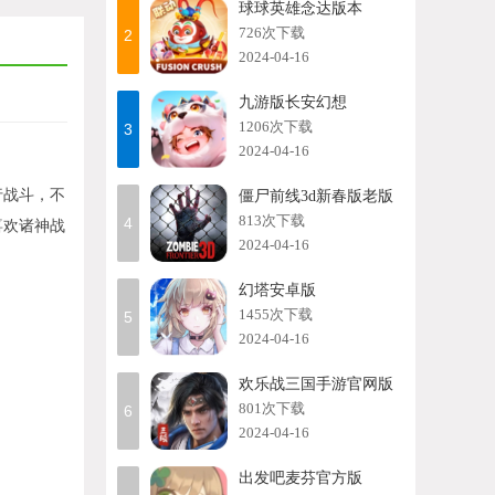
球球英雄念达版本
726次下载
2
2024-04-16
九游版长安幻想
1206次下载
3
2024-04-16
行战斗，不
僵尸前线3d新春版老版
813次下载
4
喜欢诸神战
2024-04-16
幻塔安卓版
1455次下载
5
2024-04-16
欢乐战三国手游官网版
801次下载
6
2024-04-16
出发吧麦芬官方版