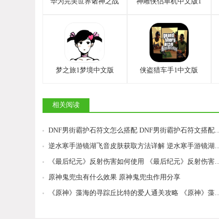
华为完美世界诸神之战
神雕侠侣单机中文版1
梦之旅1梦境中文版
侠盗猎车手1中文版
相关阅读
DNF男街霸护石符文怎么搭配 DNF
逆水寒手游镜湖飞音皮肤获取方法详解 逆水寒
《最后纪元》反射伤害如何使用 《最后
原神鬼兜虫有什么效果 原神鬼兜虫作用分享
《原神》藻海的寻踪丘比特的爱人通关攻略 《原神》藻海的