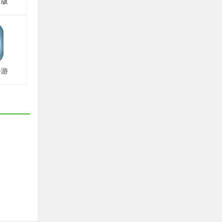
方版
手游