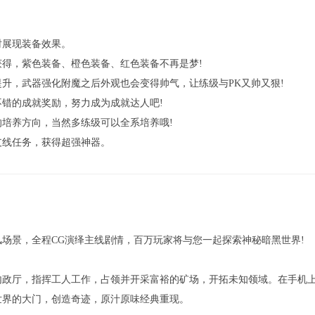
时展现装备效果。
得，紫色装备、橙色装备、红色装备不再是梦!
升，武器强化附魔之后外观也会变得帅气，让练级与PK又帅又狠!
错的成就奖励，努力成为成就达人吧!
培养方向，当然多练级可以全系培养哦!
支线任务，获得超强神器。
场景，全程CG演绎主线剧情，百万玩家将与您一起探索神秘暗黑世界!
内政厅，指挥工人工作，占领并开采富裕的矿场，开拓未知领域。在手机
世界的大门，创造奇迹，原汁原味经典重现。