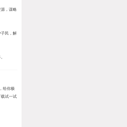
资源，谋略
护子民，解
界。
，给你极
下载试一试