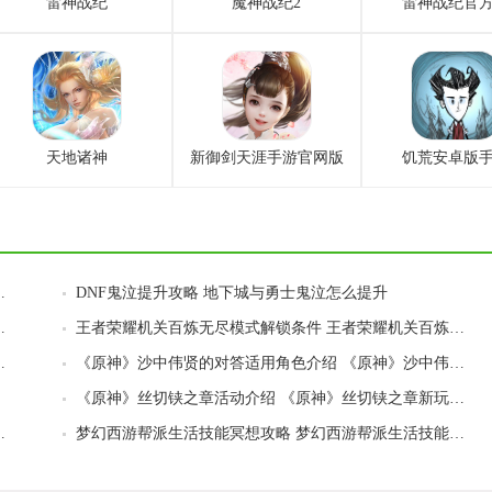
雷神战纪
魔神战纪2
雷神战纪官
天地诸神
新御剑天涯手游官网版
饥荒安卓版
男街霸护石符文搭配攻略
DNF鬼泣提升攻略 地下城与勇士鬼泣怎么提升
手游镜湖飞音皮肤怎么获取
王者荣耀机关百炼无尽模式解锁条件 王者荣耀机关百炼无尽模式怎么解锁
纪元》反射伤害怎么触发
《原神》沙中伟贤的对答适用角色介绍 《原神》沙中伟贤的对答适用谁
《原神》丝切铗之章活动介绍 《原神》丝切铗之章新玩法解析
寻踪丘比特的爱人任务完成步骤流程
梦幻西游帮派生活技能冥想攻略 梦幻西游帮派生活技能冥想等级解析