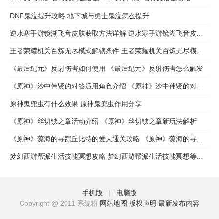
DNF鬼泣提升攻略 地下城与勇士鬼泣怎么提升
逆水寒手游镜湖飞音皮肤获取方法详解 逆水寒手游镜湖飞音皮肤怎么获取
王者荣耀机关百炼无尽模式解锁条件 王者荣耀机关百炼无尽模式怎么解锁
《最后纪元》反射伤害如何使用 《最后纪元》反射伤害怎么触发
《原神》沙中伟贤的对答适用角色介绍 《原神》沙中伟贤的对答适用谁
原神鬼兜虫有什么效果 原神鬼兜虫作用分享
《原神》丝切铗之章活动介绍 《原神》丝切铗之章新玩法解析
《原神》藻海的寻踪丘比特的爱人通关攻略 《原神》藻海的寻踪丘比特的爱人任务完成步骤流程
梦幻西游帮派生活技能冥想攻略 梦幻西游帮派生活技能冥想等级解析
手机版
|
电脑版
Copyright @ 2011 系统粉
网站地图
版权声明
最新发布内容