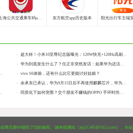
上海公共交通乘车码app下载安卓最新版
东方航空app历史版本
超大杯！小米10至尊纪念版曝光：120W快充+120Hz高刷，8月11日见
华为到底发生什么了？任正非突然发话：如果华为还活着，欢迎再来
系列终于回归！还是熟悉的味道，5G手机1999起
vivo S6体验，还有什么比它更能讨好姑娘？
余承东已承认，华为9月15日后不再使用麒麟芯片，华为销量堪忧
式宣布，美科技界炸锅：它们又要成功了？
同质化下如何突围？交个朋友不赚钱的OPPO 手环时尚版体验