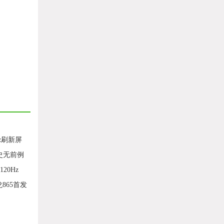
z刷新屏
史无前例
20Hz
龙865首发