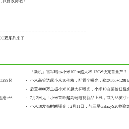
们拭目以待吧！
QOO双系列来了
·
「新机」雷军暗示小米10Pro超大杯 120W快充首量产？
·
3299起
小米高管透露小米10价格，配置全曝光，骁龙865+120H
·
后置4800万主摄小米10超大杯曝光，小米10白菜价任性
·
W超级快充
7月2日见！小米首款超高端电视新品上线，或为65英寸+1
·
小米10发布时间曝光：2月11日，与三星GalaxyS20抢骁