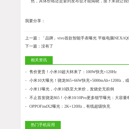
然，具体价格还是要到发布会才能揭晓，接下来就让我
我要分享：
上一篇：
「品牌」vivo首款智能手表曝光 平板电脑NEX/i
下一篇：
没有了
相关资讯
·
售价更贵！小米10超大杯来了：100W快充+120Hz
·
小米10大曝光！骁龙865+66W快充+5000mAh+120Hz，或
·
小米11曝光，小米10跌至大米价，发烧史无前例
·
不止首发骁龙865！小米10/10Pro更多细节曝光：大容量电池+66
·
OPPOFindX2曝光：2K+120Hz，有线超级快充
热门手机应用