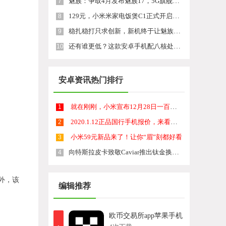
魅族：争取4月发布魅族17，5G旗舰手机
7
129元，小米米家电饭煲C1正式开启众筹：24种烹饪模式
8
稳扎稳打只求创新，新机终于让魅族迎来转机，价格是否满意
9
还有谁更低？这款安卓手机配八核处理器，价格降至699元
10
安卓资讯热门排行
就在刚刚，小米宣布12月28日一百家门店同时开张
1
2020.1.12正品国行手机报价，来看看你的手机买贵多少
2
小米59元新品来了！让你“眉”刻都好看
3
向特斯拉皮卡致敬Caviar推出钛金换壳版iPhone11Pro
4
外，该
编辑推荐
欧币交易所app苹果手机