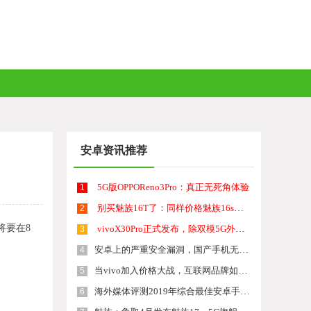
安卓资讯推荐
5G版OPPOReno3Pro：真正无死角体验
1
别买魅族16T了：同样价格魅族16s除了没三摄，其他卖点更好
2
将要在8
vivoX30Pro正式发布，除双模5G外拍照仍是重头戏
3
安卓上的严重安全漏洞，国产手机无一幸免，或许你此时就被监听中
4
当vivo加入价格大战，互联网品牌如何应对？iQOONeo855版体验
5
海外媒体评测2019年综合最佳安卓手机前三名，华为居然无一上榜
6