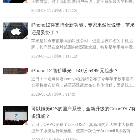
正式成型。对于我们普通用户来说，北斗系统最大的用处就
是导航了，也就是说，我们的手机会频繁使用北斗系统。目
2020-08-11 / 浏览：1211次
前，市面上的智能手...
iPhone12将支持全新功能，专家果然没说错，苹果
还是妥协了？
苹果是如今市值最高的科技公司，也是世界知名的手机品
牌，其产品在全球范围内都深受欢迎。特别是苹果每年发布
的iPhone系列手机，更是吸引了绝大部分消费者的目光，
2020-08-11 / 浏览：1171次
并且一直以来都把持着手...
iPhone 12 售价曝光，5G版 5499 元起步？
近日！一名爆料者komiya在推特公布了今年苹果秋季发布
会即将发布信息，甚至还透露发布会具体流程，因是线上直
播，在大会中部分视频都是提前做好准备，所以发布会流程
2020-08-10 / 浏览：914次
泄漏，也不奇怪，...
可以媲美iOS的国产系统，全新升级的ColorOS 7有
多流畅？
近日，OPPO发布了ColorOS7，其新增的几大技术大幅度
提升了系统运行流畅度，使其一跃位于AndroidUI排名前
列。不仅如此，甚至还有网友将ColorOS7和苹果的iO...