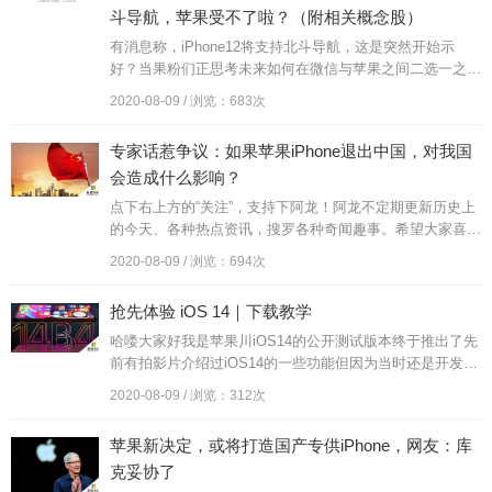
斗导航，苹果受不了啦？（附相关概念股）
有消息称，iPhone12将支持北斗导航，这是突然开始示
好？当果粉们正思考未来如何在微信与苹果之间二选一之
际，苹果公司忽然传出多条“示好”消息：第一，iPhone12支
2020-08-09 / 浏览：683次
持北斗导...
专家话惹争议：如果苹果iPhone退出中国，对我国
会造成什么影响？
点下右上方的“关注”，支持下阿龙！阿龙不定期更新历史上
的今天、各种热点资讯，搜罗各种奇闻趣事。希望大家喜
欢！市场上有句话说得好，“没有永远的敌人，只有永远的
2020-08-09 / 浏览：694次
利益”，市场上的厂商之间...
抢先体验 iOS 14｜下载教学
哈喽大家好我是苹果川iOS14的公开测试版本终于推出了先
前有拍影片介绍过iOS14的一些功能但因为当时还是开发者
的测试版所以很多人不能使用现在公开版本的测试版推出之
2020-08-09 / 浏览：312次
后任何想...
苹果新决定，或将打造国产专供iPhone，网友：库
克妥协了