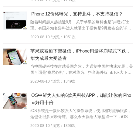
2020-08-10 / 浏览：1153次
iPhone 12价格曝光，支持北斗，不支持微信？
随着时间越来越接近9月，关于苹果的爆料也是“井喷式”出
现。有国外知名爆料达人就晒出了据称是9月发布会的详细
流程，跟之前WWDC2020一样，这次发布会苹果依然选择
2020-08-10 / 浏览：1051次
在线上直播，而i...
苹果或被迫下架微信，iPhone销量将崩塌式下跌，
华为成最大受益者
当中国硬科技在超越美国之际，为遏制中国的快速发展，美
国可谓是“费尽心机”，在对华为、抖音海外版TikTok大下狠
手之后，现在又将矛头瞄准了中国社交网络巨头，腾讯。近
2020-08-10 / 浏览：1349次
日，针对川普政府...
iOS中鲜为人知的6款黑科技APP，却能让你的iPho
ne好用十倍
iOS系统是一款比较强大的操作系统，使用相对流畅很多，
这也让很多果粉青睐。那么今天就给大家盘点一下，iOS中
鲜为人知的6款黑科技APP，却能让你的iPhone好用十倍。
2020-08-10 / 浏览：1396次
01.夸克浏...