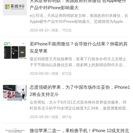
天风证券郭明錤：美国政府封杀微信 在Apple硬件
产品中对iPhone影响最大
e公司讯，天风证券郭明錤发文称，美国政府封杀微信，在
Apple硬件产品中对iPhone影响最大。悲观情境为Apple移
除全球AppStore上的微信。若是此状况，Apple硬件产...
2020-08-10 / 浏览：752次
若iPhone不能用微信？会导致什么结果？倒霉的其
实是苹果
最近特朗普又开始搞事情，签署了行政命令45天之后禁止
于字节跳动以及微信交易，很多网上的新闻说明45天后苹
果微信不能正常下载和使用，导致人心惶惶！很多朋友私信
2020-08-09 / 浏览：872次
浩南问是不是下个月真的不...
态度强硬的苹果，为了中国市场作出妥协，iPhone1
2将会支持北斗
众所周知，北斗于8月3日正式宣布将向世界提供服务。同
时宣布北斗的平均全球定位精度为2.34米，速度测量精度优
于每秒0.2米。同时，北斗还表示，在所有北斗导航卫星系
2020-08-09 / 浏览：967次
统中，所有核心组件...
微信苹果二选一，果粉换手机！iPhone 12或支持北