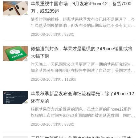
苹果重视中国市场，9月发布iPhone12，备货7000
万，或5299起
随着时间的推移，距离苹果秋季发布会已经不足两月了，今
年虽然受到疫情影响，但发布会的日期应该也不会有太大的
推移，只不过发布会的形式将会有一个改变。时间越来越
2020-08-10 / 浏览：923次
近，关于这一次的苹果秋季发...
微信遭到封杀，苹果才是最慌的？iPhone销量或将
大幅下滑
昨天晚上，天风国际公众号更新了新一期的苹果研究报告，
知名苹果分析师郭明錤在报告中阐述了自己对于美国封禁微
信一事的看法，他认为这件事情可能会在很大程度上影响iP
2020-08-10 / 浏览：1129次
hone未来的走势。报...
苹果秋季新品发布会详细流程曝光：除了iPhone 12
还有别的
根据苹果官方此前透露的消息，虽然全新的iPhone12系列
旗舰的上市时间将因为众所周知的而被迫延迟数周，同时有
多方消息称不排除会采用几款机型分批上市的策略，但稍让
2020-08-10 / 浏览：383次
果粉安心的是该系列...