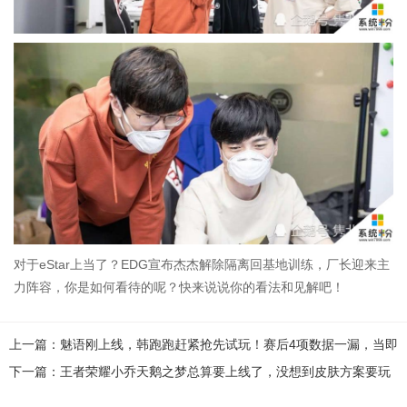
对于eStar上当了？EDG宣布杰杰解除隔离回基地训练，厂长迎来主
力阵容，你是如何看待的呢？快来说说你的看法和见解吧！
上一篇：魅语刚上线，韩跑跑赶紧抢先试玩！赛后4项数据一漏，当即
傻眼了
下一篇：王者荣耀小乔天鹅之梦总算要上线了，没想到皮肤方案要玩
家自己选，抓紧投票吧！