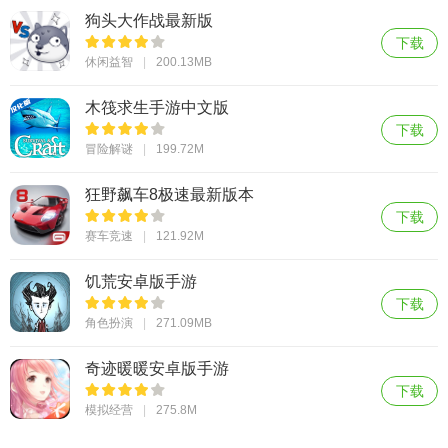
狗头大作战最新版
下载
休闲益智
200.13MB
木筏求生手游中文版
下载
冒险解谜
199.72M
狂野飙车8极速最新版本
下载
赛车竞速
121.92M
饥荒安卓版手游
下载
角色扮演
271.09MB
奇迹暖暖安卓版手游
下载
模拟经营
275.8M