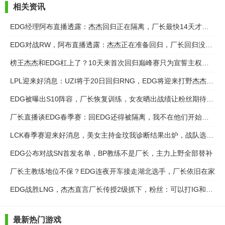
相关资讯
EDG经理阿布直播透露：杰杰回归正在隔离，厂长最快14天才可能解封
EDG对战RW，阿布直播透露：杰杰正在准备回归，厂长回归没戏在做复盘
榜王杰杰和EDG杠上了？10天来首次回归巅峰赛只为宣誓主权，网友：硬气
LPL迎来好消息：UZI将于20日回归RNG，EDG将迎来打野杰杰回归
EDG被曝出S10阵容，厂长恢复训练，女友晒出战绩让粉丝期待德杯
厂长直播谈EDG春季赛：回EDG还得被隔离，我不在他们开始飘了
LCK春季赛迎来好消息，美女主持金玟我诊断结果出炉，战队选手解除隔离
EDG公布对战SN首发名单，BP教练不是厂长，主力上野全部替补
厂长主教练地位不保？EDG连夜开车接走湖北选手，厂长依旧在家
EDG战胜LNG，杰杰直言厂长传授2级抓下，粉丝：可以打IG和FPX了
最新热门游戏