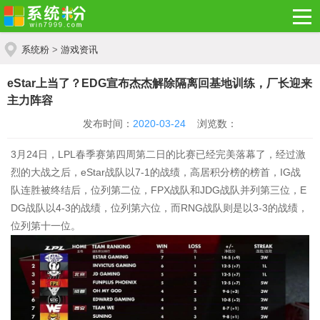
系统粉
>
游戏资讯
eStar上当了？EDG宣布杰杰解除隔离回基地训练，厂长迎来
主力阵容
发布时间：
2020-03-24
浏览数：
3月24日，LPL春季赛第四周第二日的比赛已经完美落幕了，经过激
烈的大战之后，eStar战队以7-1的战绩，高居积分榜的榜首，IG战
队连胜被终结后，位列第二位，FPX战队和JDG战队并列第三位，E
DG战队以4-3的战绩，位列第六位，而RNG战队则是以3-3的战绩，
位列第十一位。