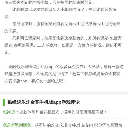
负者损失本副牌的操作权，只在每局牌结束时可见。
比牌时如出现双方牌型及大小相同的情况，主动比牌者为负
者。
每局结束时，所有玩家只能看见自己比过或跟自己比过的玩家
的手牌。
只剩两位玩家时，如果是比牌决定胜负的，则所有玩家(包括旁
观者)都可以看见此二人的底牌。如果是一方放弃的情况，则仍不可
见。
巅峰娱乐炸金花手机版app的众多优点实在让人激动，这样一款游
戏超级值得推荐，不玩真的是可惜了！赶紧下载巅峰娱乐炸金花官
方安卓版app，和好友一起哈皮吧！
巅峰娱乐炸金花手机版app游戏评论
8凉8凉：
这款休闲炸金花很喜欢，没事的时候玩玩很不错！
我是新手别砸我：
很不错的炸金花,非常棒,炸金花内容没得说,画面简