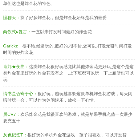
单但这也是炸金花的特色,
懂聊天：
换了好多炸金花，但是炸金花始终是我的最爱
两仪式¤复古：
一直以来打发时间最好的炸金花
Garickz：
很不错,经常玩的,挺好的,很不错,还可以,打发无聊时间打发
时间的好炸金花,
肖邦★夜曲：
这类炸金花很好玩感觉比其他炸金花更好玩,是这个是这
类炸金花里好玩的炸金花没有之一,上下班都可以玩一下上厕所也可以
玩
情书是否寄于心：
很好玩，越玩越喜欢这款单机炸金花游戏，每天闲
暇时玩一会，可以作为休闲娱乐，放松一下心情。
晨CR7：
欢乐炸金花是我很喜欢的游戏，就是苹果手机充值一次最少
要充五十
灰色记忆T：
很好玩的单机炸金花游戏，孩子很喜欢，可以开发智