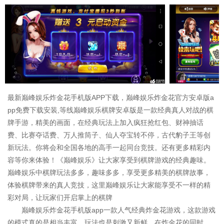
最新巅峰娱乐炸金花手机版APP下载，巅峰娱乐炸金花官方安卓版a
pp免费下载安装,等线巅峰娱乐棋牌安卓版是一款经典真人对战的棋
牌手游，精美的画面，在经典玩法上加入疯狂抢红包、财神抽话
费、比赛夺话费、万人推筒子、仙人夺宝转不停，古代豹子王等创
新玩法。你将会和全国各地的高手一起同台竞技。还有更多精彩内
容等你来体验！《巅峰娱乐》让大家享受到棋牌游戏的经典趣味。
巅峰娱乐中棋牌玩法多多，趣味多多，享受更多精美的棋牌故事，
体验棋牌带来的真人竞技，这里巅峰娱乐让大家能享受不一样的精
彩对局，让玩家们开启掌上的棋牌
巅峰娱乐炸金花手机版app一款人气经典炸金花游戏，这款游戏
的模式真的是相当丰富，玩法也是刺激又新鲜。在炸金花的同时，