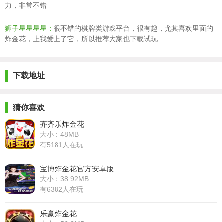
力，非常不错
狮子星星星星：
很不错的棋牌类游戏平台，很有趣，尤其喜欢里面的
炸金花，上我爱上了它，所以推荐大家也下载试玩
下载地址
猜你喜欢
齐齐乐炸金花
大小：48MB
有5181人在玩
宝博炸金花官方安卓版
大小：38.92MB
有6382人在玩
乐豪炸金花