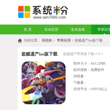
首 页
安卓应用
安卓游戏
苹果应
当前位置：
系统粉
>
苹果应用
> 盗贼遗产ios版下载
盗贼遗产ios版下载
|
盗贼遗产苹果版下载v1.0.1
软件大小：443.22MB
软件授权：免费软件
浏览量：
下载量：
支持平台：iOS9.0以上