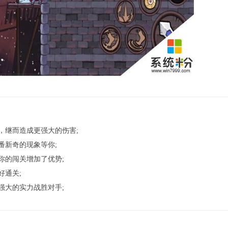
，继而造成更强大的伤害;
番新奇的现象等你;
你的闯关增加了优势;
好通关;
强大的实力战胜对手;