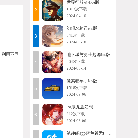
世界征服者4ios版
1012次下载
2
2024-04-10
幻想名将录ios版
841次下载
3
2024-03-18
，利用不同
地下城与勇士起源ios版
564次下载
4
2024-03-14
像素赛车手ios版
1518次下载
5
2024-03-06
ios版龙族幻想
812次下载
6
2024-03-06
笔趣阁app蓝色版无广告苹果版