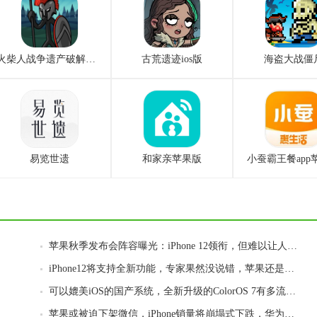
火柴人战争遗产破解版光环手游
古荒遗迹ios版
海盗大战僵
易览世遗
和家亲苹果版
小蚕霸王餐app
苹果秋季发布会阵容曝光：iPhone 12领衔，但难以让人感到惊喜
iPhone12将支持全新功能，专家果然没说错，苹果还是妥协了？
可以媲美iOS的国产系统，全新升级的ColorOS 7有多流畅？
苹果或被迫下架微信，iPhone销量将崩塌式下跌，华为成最大受益者