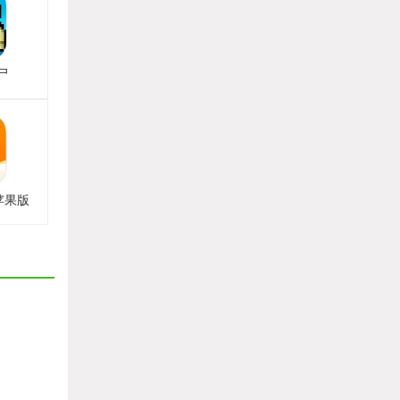
尸
苹果版