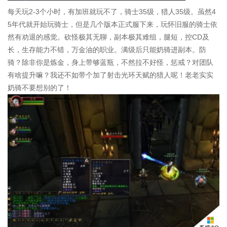
每天玩2-3个小时，有加班就玩不了，骑士35级，猎人35级。虽然4
5年代就开始玩骑士，但是几个版本正式服下来，玩怀旧服的骑士依
然有劝退的感觉。砍怪极其无聊，副本极其难组，腿短，控CD及
长，生存能力不错，万金油的职业。满级后只能奶骑进副本。防
骑？除非你是炼金，身上带够蓝瓶，不然拉不好怪，惩戒？对团队
有啥提升嘛？我还不如带个加了射击光环天赋的猎人呢！老老实实
奶骑不要想别的了！