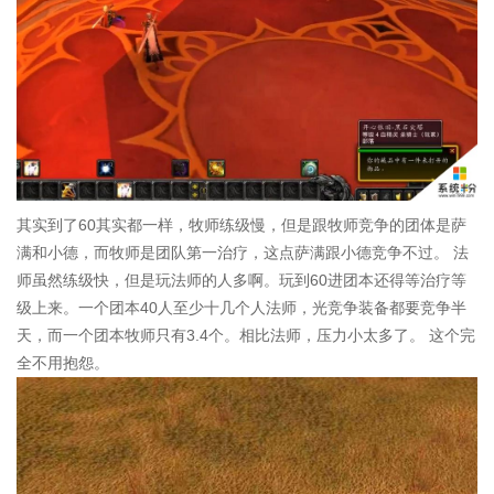
其实到了60其实都一样，牧师练级慢，但是跟牧师竞争的团体是萨
满和小德，而牧师是团队第一治疗，这点萨满跟小德竞争不过。 法
师虽然练级快，但是玩法师的人多啊。玩到60进团本还得等治疗等
级上来。一个团本40人至少十几个人法师，光竞争装备都要竞争半
天，而一个团本牧师只有3.4个。相比法师，压力小太多了。 这个完
全不用抱怨。