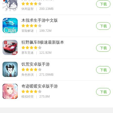
下载
休闲益智
200.13MB
木筏求生手游中文版
下载
冒险解谜
199.72M
狂野飙车8极速最新版本
下载
赛车竞速
121.92M
饥荒安卓版手游
下载
角色扮演
271.09MB
奇迹暖暖安卓版手游
下载
模拟经营
275.8M