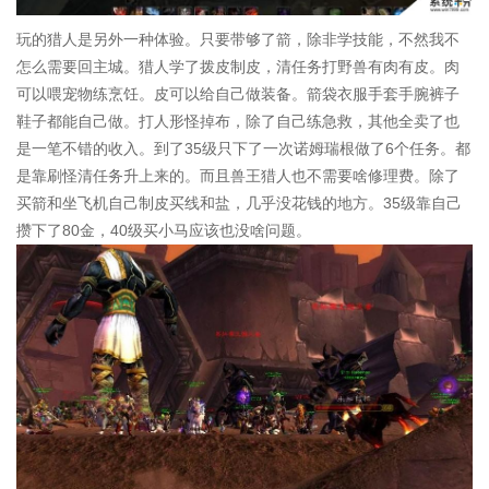
玩的猎人是另外一种体验。只要带够了箭，除非学技能，不然我不
怎么需要回主城。猎人学了拨皮制皮，清任务打野兽有肉有皮。肉
可以喂宠物练烹饪。皮可以给自己做装备。箭袋衣服手套手腕裤子
鞋子都能自己做。打人形怪掉布，除了自己练急救，其他全卖了也
是一笔不错的收入。到了35级只下了一次诺姆瑞根做了6个任务。都
是靠刷怪清任务升上来的。而且兽王猎人也不需要啥修理费。除了
买箭和坐飞机自己制皮买线和盐，几乎没花钱的地方。35级靠自己
攒下了80金，40级买小马应该也没啥问题。