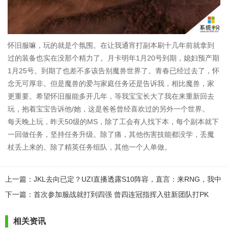
怀旧服嘛，玩的就是个氛围。在让我通宵打副本刷十几年前就拿到
过的装备也实在没那个精力了。月卡明年1月20号到期，媳妇预产期
1月25号。到期了也差不多该告别魔兽世界了。青春已经过去了，怀
念无可厚非。但是魔兽的爱与家庭任务还是告诉我，相比魔兽，家
更重要。希望怀旧服能多开几年，等我宝宝长大了我在来重新回去
玩，抱着宝宝告诉他/她，这是爸爸曾经喜欢过的另外一个世界。
每天晚上玩，昨天50级的MS，除了工会有人找下本，每个副本就下
一回做任务，坚持任务升级。除了痛，其他伤害技能都没学，丢魔
杖丢上来的。除了精英任务组队，其他一个人单做。
上一篇：JKL去向已定？UZI直播透露S10阵容，直言：来RNG，我中
单很强
下一篇：首次参加服战就打到四强 曾四连冠指挥入驻新团队打PK
相关资讯