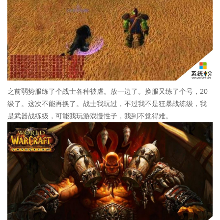
之前弱势服练了个战士各种被虐。放一边了。换服又练了个号，20
级了。这次不能再换了。战士我玩过，不过我不是狂暴战练级，我
是武器战练级，可能我玩游戏慢性子，我到不觉得难。