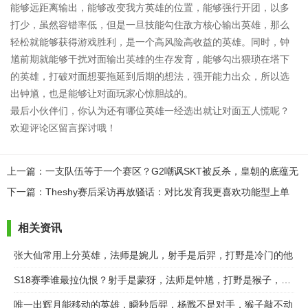
能够远距离输出，能够改变我方英雄的位置，能够强行开团，以多
打少，虽然容错率低，但是一旦技能勾住敌方核心输出英雄，那么
轻松就能够获得游戏胜利，是一个高风险高收益的英雄。同时，钟
馗前期就能够干扰对面输出英雄的生存发育，能够勾出猥琐在塔下
的英雄，打破对面想要拖延到后期的想法，强开能力出众，所以选
出钟馗，也是能够让对面玩家心惊胆战的。
最后小伙伴们，你认为还有哪位英雄一经选出就让对面五人慌呢？
欢迎评论区留言探讨哦！
上一篇：一支队伍等于一个赛区？G2嘲讽SKT被反杀，皇朝的底蕴无
人超越
下一篇：Theshy赛后采访再放骚话：对比发育我更喜欢功能型上单
相关资讯
张大仙常用上分英雄，法师是婉儿，射手是后羿，打野是冷门的他
S18赛季谁最拉仇恨？射手是蒙犽，法师是钟馗，打野是猴子，边路是？
唯一出辉月能移动的英雄，瞬秒后羿，杨戬不是对手，猴子敲不动