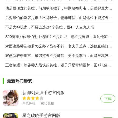
他是最便宜的英雄，前期单杀猴子，中期站撸典韦，是后羿最大克星
后羿最怕的刺客是谁？不是猴子，也非韩信，而是这位不能打野的刺客
不是大神玩家，不要去选这4个英雄，图4一人选九人慌
S20赛季排位最怕射手选谁？不是后羿，也不是鲁班，看到他凉一半
对面边路秒选铠爹怎么办？吕布不行，老夫子差点，选他直接打断铠的大刀
寂然新赛季坦言：最强打野不是韩信，更不是李白，而是早就没人触碰的他
王者荣耀：峡谷秒人最快的英雄，猴子只是青铜噩梦，图1却感到疑惑
最新热门游戏
新御剑天涯手游官网版
下载
角色扮演
63.69MB
星之破晓手游官网版